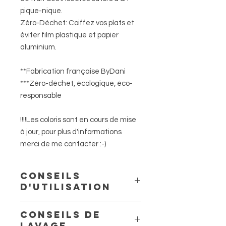
pique-nique.
Zéro-Déchet: Coiffez vos plats et
éviter film plastique et papier
aluminium.
**Fabrication française ByDani
***Zéro-déchet, écologique, éco-
responsable
!!!!Les coloris sont en cours de mise
à jour, pour plus d'informations
merci de me contacter :-)
Conseils
d'utilisation
Poser la charlotte sur un bord du
Conseils de
récipient et la faire défiler pour
Lavage