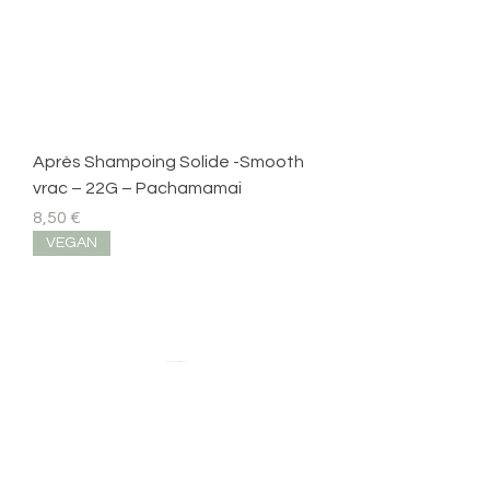
Après Shampoing Solide -Smooth
vrac – 22G – Pachamamai
Prix
8,50 €
VEGAN