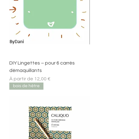
DIY Lingettes – pour 6 carrés
démaquillants
Prix promotionnel
À partir de
12,00 €
bois de hêtre