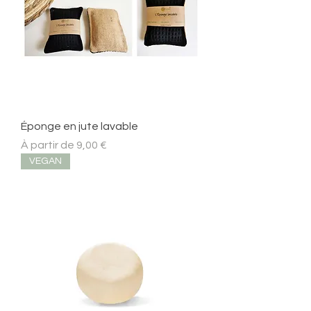
Éponge en jute lavable
Prix promotionnel
À partir de
9,00 €
VEGAN