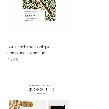
Cure-oreille bois Caliquo -
Remplace coton tige
Prix
4,20 €