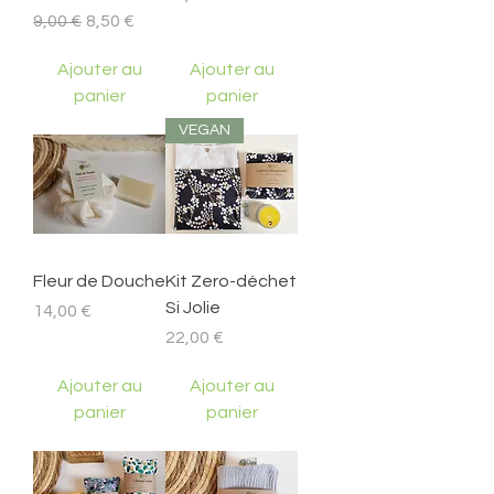
Prix original
Prix promotionnel
9,00 €
8,50 €
Ajouter au
Ajouter au
panier
panier
VEGAN
Fleur de Douche
Kit Zero-déchet
Si Jolie
Prix
14,00 €
Prix
22,00 €
Ajouter au
Ajouter au
panier
panier