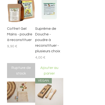
Coffret Gel
Suprême de
Mains - poudre
Douche -
à reconstituer
poudre à
reconstituer -
Prix
9,90 €
plusieurs choix
Prix
4,00 €
Rupture de
Ajouter au
stock
panier
VEGAN