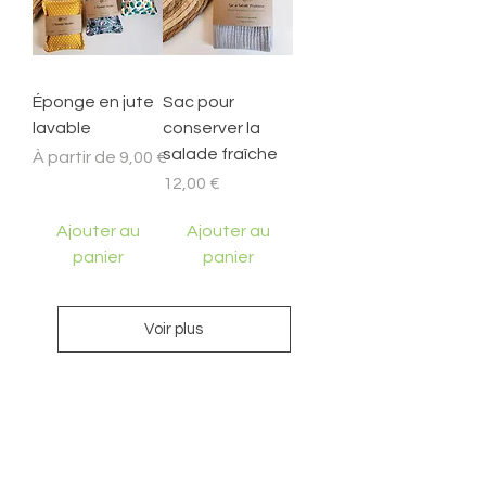
Éponge en jute
Sac pour
lavable
conserver la
salade fraîche
Prix promotionnel
À partir de
9,00 €
Prix
12,00 €
Ajouter au
Ajouter au
panier
panier
Voir plus