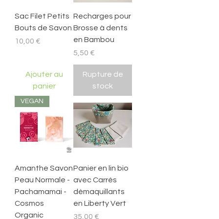
Sac Filet Petits
Recharges pour
Bouts de Savon
Brosse à dents
en Bambou
Prix
10,00 €
Prix
5,50 €
Ajouter au
Rupture de
panier
stock
VEGAN
Amanthe Savon
Panier en lin bio
Peau Normale -
avec Carrés
Pachamamai -
démaquillants
Cosmos
en Liberty Vert
Organic
Prix
35,00 €