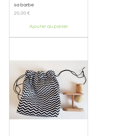
sa barbe
Prix
20,00 €
Ajouter au panier