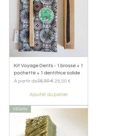
Kit Voyage Dents - 1 brosse + 1
pochette + 1 dentifrice solide
Prix original
Prix promotionnel
26,50 €
À partir de
25,00 €
Ajouter au panier
VEGAN