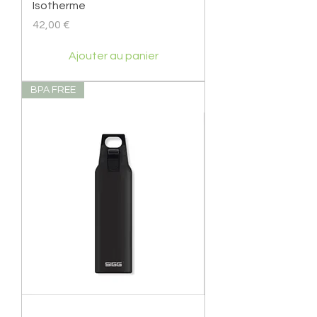
Isotherme
Prix
42,00 €
Ajouter au panier
BPA FREE