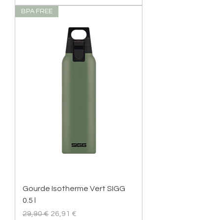
BPA FREE
Gourde Isotherme Vert SIGG
0.5 l
Prix original
Prix promotionnel
29,90 €
26,91 €