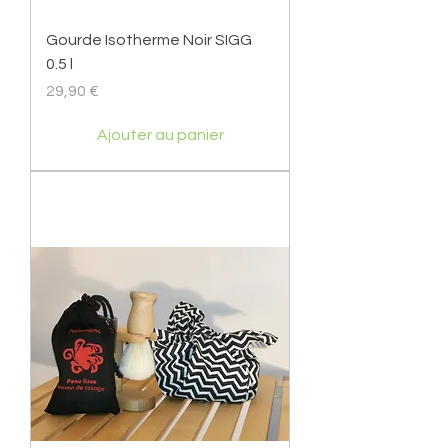
Gourde Isotherme Noir SIGG
0.5 l
Prix
29,90 €
Ajouter au panier