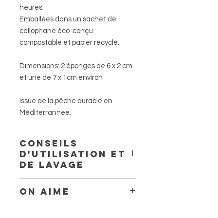
heures.
Emballées dans un sachet de
cellophane éco-conçu
compostable et papier recyclé.
Dimensions: 2 éponges de 6 x 2 cm
et une de 7 x 1cm environ
Issue de la pêche durable en
Méditerrannée.
Conseils
d'utilisation et
de lavage
Mouillez l'éponge à l'eau tiède et
On aime
pressez-la légèrement avant de la
mettre en place. Selon l'abondance
Une alternative naturelle et zéro
des règles, l'éponge peut rester en