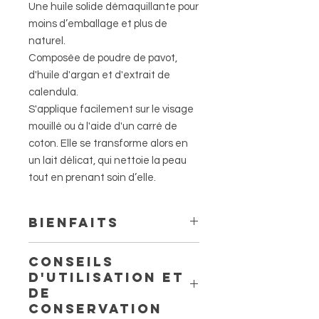
Une huile solide démaquillante pour
moins d’emballage et plus de
naturel.
Composée de poudre de pavot,
d'huile d'argan et d
'e
xtrait de
calendula
.
S'applique facilement sur le visage
mouillé ou à l'aide d'un carré de
coton. Elle se transforme alors en
un lait délicat, qui nettoie la peau
tout en prenant soin d’elle.
BIENFAITS
CONSEILS
La poudre de pavot est relaxante
D'UTILISATION ET
et réconfortante pour la peau.
DE
L'extrait de calendula : connu
CONSERVATION
depuis l'Antiquité, le Calendula